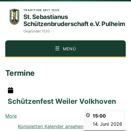
TRADITION SEIT 1530
St. Sebastianus
Schützenbruderschaft e.V. Pulheim
Gegründet 1530
MENÜ
ZUM
Termine
INHALT
SPRINGEN
Schützenfest Weiler Volkhoven
about
More
15:00
{title}
14. Juni 2026
Kompletten Kalender ansehen