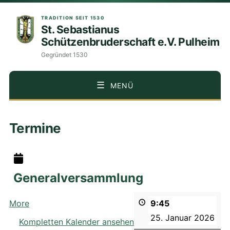
TRADITION SEIT 1530
St. Sebastianus
Schützenbruderschaft e.V. Pulheim
Gegründet 1530
MENÜ
ZUM
Termine
INHALT
SPRINGEN
Generalversammlung
about
More
9:45
{title}
25. Januar 2026
Kompletten Kalender ansehen