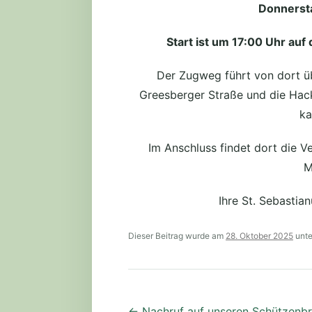
Donnersta
Start ist um 17:00 Uhr auf
Der Zugweg führt von dort ü
Greesberger Straße und die Hac
ka
Im Anschluss findet dort die V
M
Ihre St. Sebastia
Dieser Beitrag wurde am
28. Oktober 2025
unt
Beitragsnavigation
←
Nachruf auf unseren Schützenb