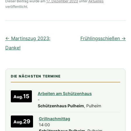
Dieser Beitrag wurde am
17. Dezember 2023
unter
Aktuelles
veröffentlicht.
Beitragsnavigation
←
Martinszug 2023:
Frühlingsschießen
→
Danke!
DIE NÄCHSTEN TERMINE
Arbeiten am Schützenhaus
15
Aug.
-
Schützenhaus Pulheim
, Pulheim
Grillnachmittag
29
Aug.
14:00
Schützenhaus Pulheim
, Pulheim