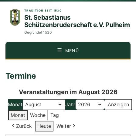
TRADITION SEIT 1530
St. Sebastianus
Schützenbruderschaft e.V. Pulheim
Gegründet 1530
MENÜ
ZUM
Termine
INHALT
SPRINGEN
Veranstaltungen im August 2026
Monat
Jahr
Monat
Woche
Tag
Zurück
Heute
Weiter