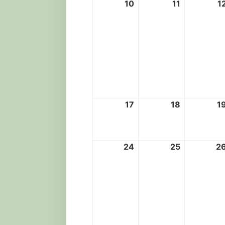
10
11
1
10.
11.
August
August
2026
2026
17
18
1
17.
18.
August
August
2026
2026
24
25
2
24.
25.
August
August
2026
2026