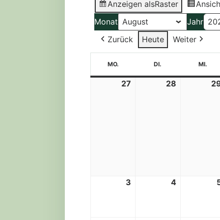
Anzeigen als
Raster
Ansich
Monat
Jahr
Zurück
Heute
Weiter
MONTAG
DIENSTAG
MI
MO.
DI.
MI.
27
28
2
27.
28.
Juli
Juli
2026
2026
3
4
3.
4.
August
August
2026
2026