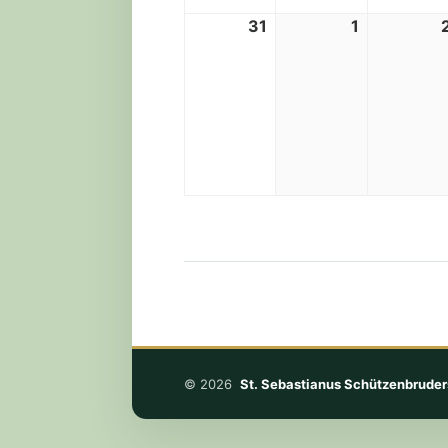
31
1
31.
1.
August
September
2026
2026
© 2026
St. Sebastianus Schützenbruder