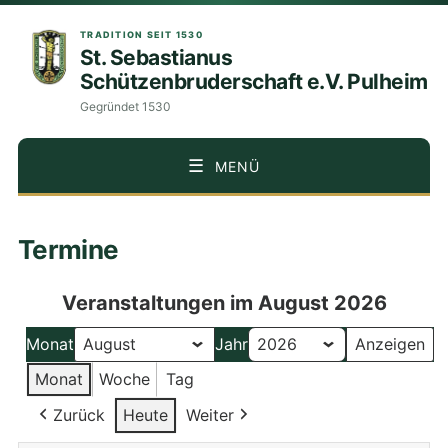
TRADITION SEIT 1530
St. Sebastianus
Schützenbruderschaft e.V. Pulheim
Gegründet 1530
MENÜ
ZUM
Termine
INHALT
SPRINGEN
Veranstaltungen im August 2026
Monat
Jahr
Monat
Woche
Tag
Zurück
Heute
Weiter