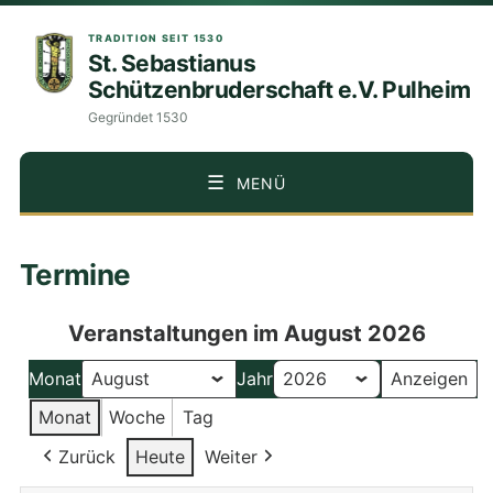
TRADITION SEIT 1530
St. Sebastianus
Schützenbruderschaft e.V. Pulheim
Gegründet 1530
MENÜ
ZUM
Termine
INHALT
SPRINGEN
Veranstaltungen im August 2026
Monat
Jahr
Monat
Woche
Tag
Zurück
Heute
Weiter