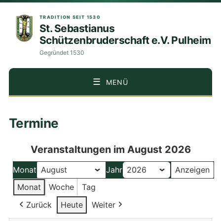
TRADITION SEIT 1530
St. Sebastianus
Schützenbruderschaft e.V. Pulheim
Gegründet 1530
MENÜ
ZUM
Termine
INHALT
SPRINGEN
Veranstaltungen im August 2026
Monat
Jahr
Monat
Woche
Tag
Zurück
Heute
Weiter