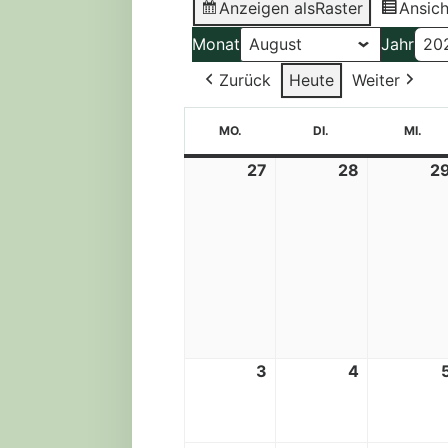
Anzeigen als
Raster
Ansich
Monat
Jahr
Zurück
Heute
Weiter
MONTAG
DIENSTAG
MI
MO.
DI.
MI.
27
28
2
27.
28.
Juli
Juli
2026
2026
3
4
3.
4.
August
August
2026
2026