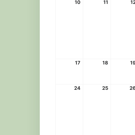
10
11
1
10.
11.
August
August
2026
2026
17
18
1
17.
18.
August
August
2026
2026
24
25
2
24.
25.
August
August
2026
2026