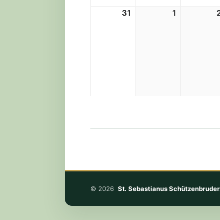
31
1
31.
1.
August
September
2026
2026
© 2026
St. Sebastianus Schützenbruder